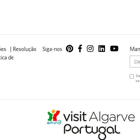
ões
|
Resolução
Siga-nos
Mant
tica de
Co
co